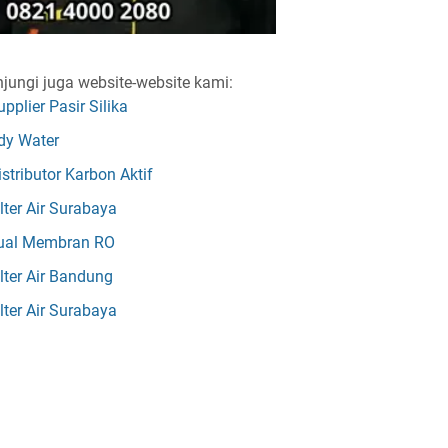
jungi juga website-website kami:
upplier Pasir Silika
dy Water
istributor Karbon Aktif
ilter Air Surabaya
ual Membran RO
ilter Air Bandung
ilter Air Surabaya