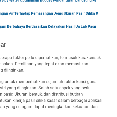
ka Ady Water Optimalkan Budget Pengantaran Langsung ke
gan Air Terhadap Pemasangan Jenis Ukuran Pasir Silika 8
am Berbahaya Berdasarkan Kelayakan Hasil Uji Lab Pasir
sar
eberapa faktor perlu diperhatikan, termasuk karakteristik
 pasokan. Pemilihan yang tepat akan memastikan
ng diinginkan.
ting untuk memperhatikan sejumlah faktor kunci guna
tri yang diinginkan. Salah satu aspek yang perlu
n pasir. Ukuran, bentuk, dan distribusi butiran
kan kinerja pasir silika kasar dalam berbagai aplikasi.
tiran yang seragam dapat meningkatkan kekuatan dan