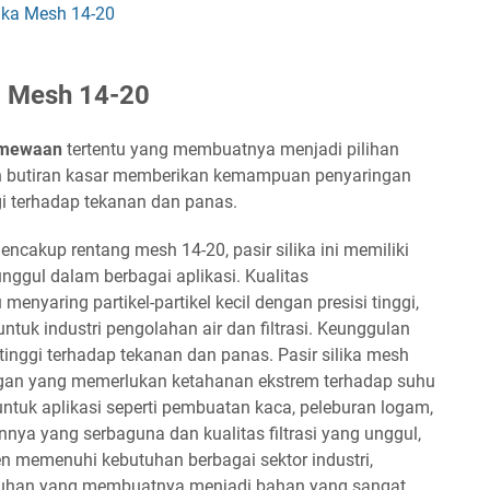
ika Mesh 14-20
a Mesh 14-20
imewaan
tertentu yang membuatnya menjadi pilihan
an butiran kasar memberikan kemampuan penyaringan
gi terhadap tekanan dan panas.
ncakup rentang mesh 14-20, pasir silika ini memiliki
ggul dalam berbagai aplikasi. Kualitas
enyaring partikel-partikel kecil dengan presisi tinggi,
ntuk industri pengolahan air dan filtrasi. Keunggulan
tinggi terhadap tekanan dan panas. Pasir silika mesh
gan yang memerlukan ketahanan ekstrem terhadap suhu
untuk aplikasi seperti pembuatan kaca, peleburan logam,
ya yang serbaguna dan kualitas filtrasi yang unggul,
en memenuhi kebutuhan berbagai sektor industri,
gguhan yang membuatnya menjadi bahan yang sangat