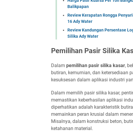
Harga Pasir Kuarsa Per Ton Bang
Balikpapan
Review Kerapatan Rongga Penyarin
16 Ady Water
Review Kandungan Persentase Log
Silika Ady Water
Pemilihan Pasir Silika Ka
Dalam
pemilihan pasir silika kasar
, b
butiran, kemurnian, dan ketersediaan
kesuksesan dalam aplikasi industri ya
Dalam memilih pasir silika kasar, pen
memastikan keberhasilan aplikasi indus
diperhatikan adalah karakteristik butira
memainkan peran krusial dalam menentu
Misalnya, dalam konstruksi beton, bu
ketahanan material.