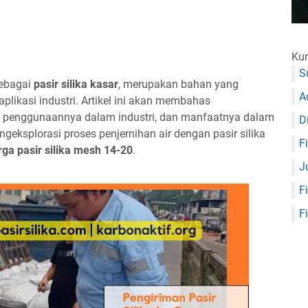
Kun
S
sebagai
pasir silika kasar
, merupakan bahan yang
A
aplikasi industri. Artikel ini akan membahas
, penggunaannya dalam industri, dan manfaatnya dalam
D
geksplorasi proses penjernihan air dengan pasir silika
F
ga pasir silika mesh 14-20
.
J
F
F