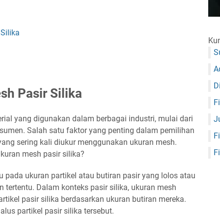
Silika
Kun
S
A
D
h Pasir Silika
F
rial yang digunakan dalam berbagai industri, mulai dari
J
nsumen. Salah satu faktor yang penting dalam pemilihan
F
, yang sering kali diukur menggunakan ukuran mesh.
F
uran mesh pasir silika?
pada ukuran partikel atau butiran pasir yang lolos atau
 tertentu. Dalam konteks pasir silika, ukuran mesh
tikel pasir silika berdasarkan ukuran butiran mereka.
s partikel pasir silika tersebut.