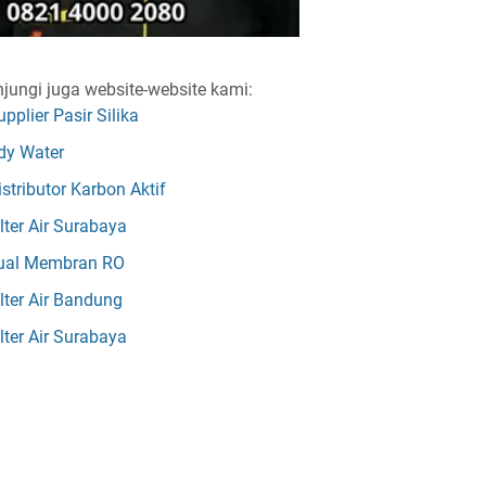
jungi juga website-website kami:
upplier Pasir Silika
dy Water
istributor Karbon Aktif
ilter Air Surabaya
ual Membran RO
ilter Air Bandung
ilter Air Surabaya