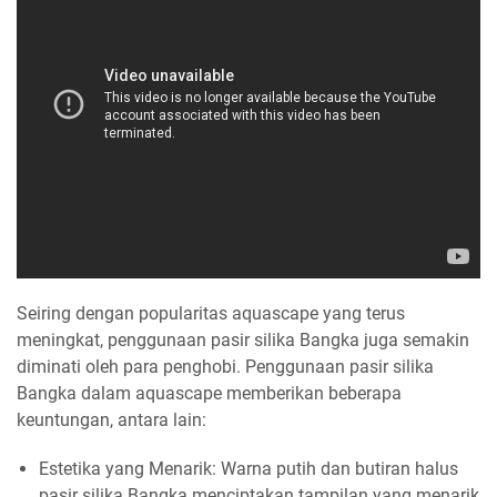
Seiring dengan popularitas aquascape yang terus
meningkat, penggunaan pasir silika Bangka juga semakin
diminati oleh para penghobi. Penggunaan pasir silika
Bangka dalam aquascape memberikan beberapa
keuntungan, antara lain:
Estetika yang Menarik: Warna putih dan butiran halus
pasir silika Bangka menciptakan tampilan yang menarik