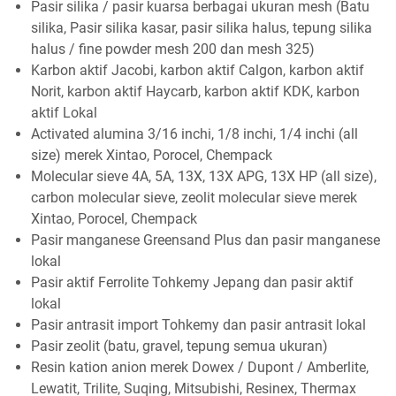
Pasir silika / pasir kuarsa berbagai ukuran mesh (Batu
silika, Pasir silika kasar, pasir silika halus, tepung silika
halus / fine powder mesh 200 dan mesh 325)
Karbon aktif Jacobi, karbon aktif Calgon, karbon aktif
Norit, karbon aktif Haycarb, karbon aktif KDK, karbon
aktif Lokal
Activated alumina 3/16 inchi, 1/8 inchi, 1/4 inchi (all
size) merek Xintao, Porocel, Chempack
Molecular sieve 4A, 5A, 13X, 13X APG, 13X HP (all size),
carbon molecular sieve, zeolit molecular sieve merek
Xintao, Porocel, Chempack
Pasir manganese Greensand Plus dan pasir manganese
lokal
Pasir aktif Ferrolite Tohkemy Jepang dan pasir aktif
lokal
Pasir antrasit import Tohkemy dan pasir antrasit lokal
Pasir zeolit (batu, gravel, tepung semua ukuran)
Resin kation anion merek Dowex / Dupont / Amberlite,
Lewatit, Trilite, Suqing, Mitsubishi, Resinex, Thermax