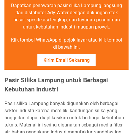
Dapatkan penawaran pasir silika Lampung langsung
dari distributor Ady Water dengan dukungan stok
besar, spesifikasi lengkap, dan layanan pengiriman
untuk kebutuhan industri maupun proyek.
Klik tombol WhatsApp di pojok layar atau klik tombol
di bawah ini.
Kirim Email Sekarang
Pasir Silika Lampung untuk Berbagai
Kebutuhan Industri
Pasir silika Lampung banyak digunakan oleh berbagai
sektor industri karena memiliki kandungan silika yang
tinggi dan dapat diaplikasikan untuk berbagai kebutuhan
teknis. Material ini sering digunakan sebagai media filter
air, bahan pendukung industri manufaktur, sandblasting,