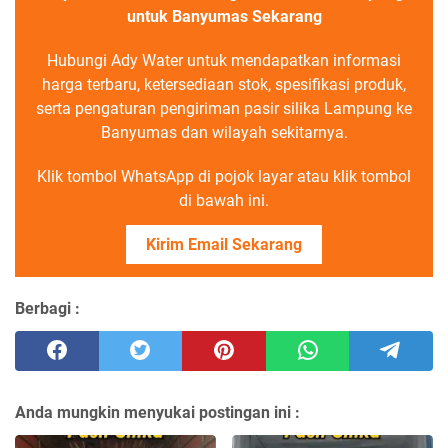
untuk Banyumas Sekarang
Hubungi Ady Water untuk mendapatkan informasi
harga terbaru, ketersediaan stok, spesifikasi produk,
serta pengaturan pengiriman pasir silika Lampung ke
Banyumas dan wilayah sekitarnya.
Klik tombol WhatsApp di pojok layar atau klik tombol
di bawah ini.
Kirim Email Sekarang
Berbagi :
Anda mungkin menyukai postingan ini :