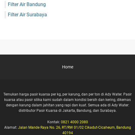
Filter Air Bandung
Filter Air Surabaya
Home
Temukan harga pasir kuarsa per kg, per karung, dan per ton di Ady Water. Pasir
kuarsa atau pasir silika kami sudah dalam kondisi bersih dan kering, dikemas
dengan karung dalam jahitan yang rapi dan kuat. Semua ada di Ady Water:
distributor Pasir Kuarsa di Jakarta, Bandung, dan Surabaya.
Kontak:
0821 4000 2080
Alamat:
Jalan Mande Raya No. 26, RT/RW 01/02 Cikadut-Cicaheum, Bandung
40194