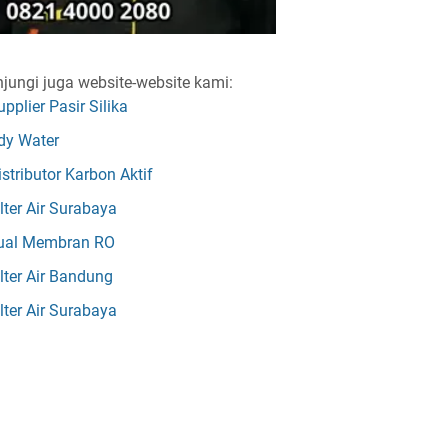
jungi juga website-website kami:
upplier Pasir Silika
dy Water
istributor Karbon Aktif
ilter Air Surabaya
ual Membran RO
ilter Air Bandung
ilter Air Surabaya