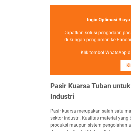
Ingin Optimasi Biay
Dapatkan solusi pengadaan pasi
dukungan pengiriman ke Bandar
Klik tombol WhatsApp di 
Ki
Pasir Kuarsa Tuban untuk
Industri
Pasir kuarsa merupakan salah satu mat
sektor industri. Kualitas material ya
produksi maupun sistem pengolahan ai