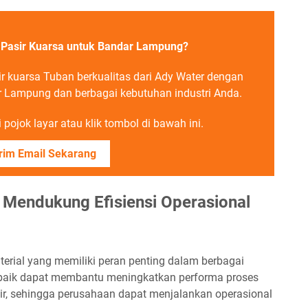
a Pasir Kuarsa untuk Bandar Lampung?
r kuarsa Tuban berkualitas dari Ady Water dengan
 Lampung dan berbagai kebutuhan industri Anda.
pojok layar atau klik tombol di bawah ini.
rim Email Sekarang
 Mendukung Efisiensi Operasional
erial yang memiliki peran penting dalam berbagai
ng baik dapat membantu meningkatkan performa proses
r, sehingga perusahaan dapat menjalankan operasional