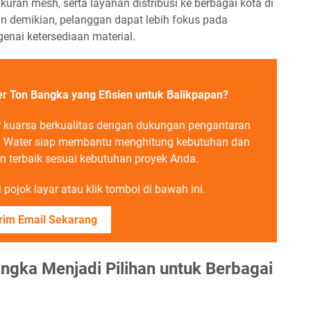
kuran mesh, serta layanan distribusi ke berbagai kota di
n demikian, pelanggan dapat lebih fokus pada
enai ketersediaan material.
er Ton Bangka yang Efisien untuk Balikpapan?
r kuarsa berkualitas dengan dukungan pengantaran
y Water siap membantu menghitung kebutuhan dan
terbaik sesuai kebutuhan proyek Anda.
pojok layar atau klik tombol di bawah ini.
rim Email Sekarang
ngka Menjadi Pilihan untuk Berbagai