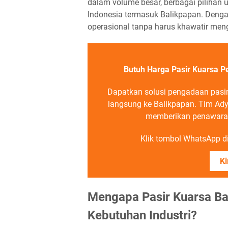
dalam volume besar, berbagai pilihan u
Indonesia termasuk Balikpapan. Denga
operasional tanpa harus khawatir meng
Butuh Harga Pasir Kuarsa P
Dapatkan solusi pengadaan pasi
langsung ke Balikpapan. Tim Ad
memberikan penawaran 
Klik tombol WhatsApp di 
Ki
Mengapa Pasir Kuarsa Ba
Kebutuhan Industri?